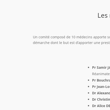
Les
Un comité composé de 10 médecins apporte son 
démarche dont le but est d’apporter une prest
Pr Samir 
Réanimate
Pr Bouchr
Pr Jean-Lo
Dr Alexa
Dr Christ
Dr Alice D